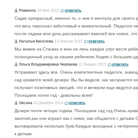
Рамилла
29 Мая 2015
ответить
Садик прекрасный, именно то, о чем я мечтала для своего
что весь персонал заботливый и внимательный. Педагоги ни
после садика моя дочь рассказывает взахлеб все новое, что
Наталья Киселева
13 Апреля 2015
ответить
Мы живем на Стачках и мне не лень каждое утро вести ребен
полноценный уход за нашим ребенком.Ходим с большим уд
Ольга Владимировна Черпаева
11 Января 2015
ответить
Устраивает здесь все. Очень компетентные педагоги, знающи
сад нравится моей дочери. Вы бы видели, как загораются ее 
получает позитивных эмоций, что и вечером еще ведутся раз
Посещаем почти год - довольны всем!
Оксана
03 Декабря 2014
ответить
Дочери почти четыре годика. Посещаем сад год.Очень нравя
занятия,как они играют как с ними, как общаются с детьми.С
выговаривала несколько букв.Каждые выходные с нетерпени
к деткам.