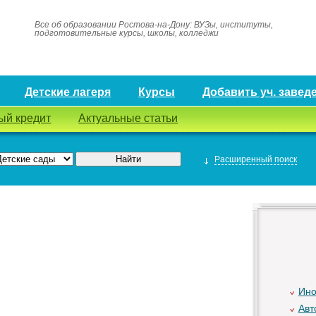
Все об образовании Ростова-на-Дону: ВУЗы, институты,
подготовительные курсы, школы, колледжи
Детские лагеря
Курсы
Добавить уч. завед
ый кредит
Актуальные статьи
Расширенный поиск
Ино
Авт