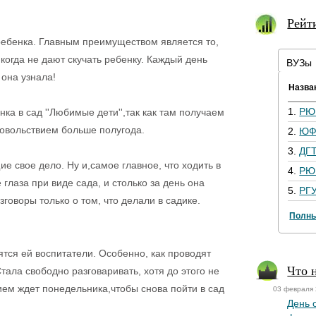
Рейт
 ребенка. Главным преимуществом является то,
когда не дают скучать ребенку. Каждый день
ВУЗы
 она узнала!
Назва
1.
РЮ
ка в сад ''Любимые дети'',так как там получаем
овольствием больше полугода.
2.
ЮФ
3.
ДГ
е свое дело. Ну и,самое главное, что ходить в
4.
РЮ
глаза при виде сада, и столько за день она
5.
РГ
говоры только о том, что делали в садике.
Полны
тся ей воспитатели. Особенно, как проводят
Что 
тала свободно разговаривать, хотя до этого не
ем ждет понедельника,чтобы снова пойти в сад
03 февраля
День 