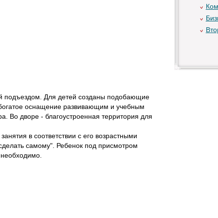
Ком
Биз
Вто
ный подъездом. Для детей созданы подобающие
 богатое оснащение развивающим и учебным
. Во дворе - благоустроенная территория для
занятия в соответствии с его возрастными
о сделать самому". Ребенок под присмотром
т необходимо.