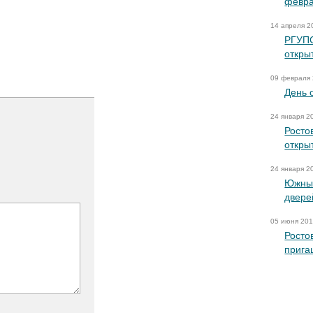
февра
14 апреля 2
РГУПС
откры
09 февраля
День 
24 января 2
Росто
откры
24 января 2
Южный
двере
05 июня 20
Росто
прига