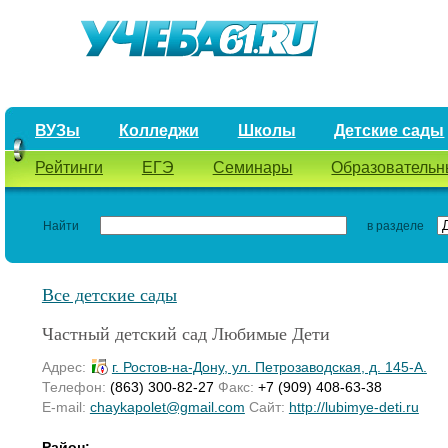
ВУЗы
Колледжи
Школы
Детские сады
Рейтинги
ЕГЭ
Семинары
Образовательн
Найти
в разделе
Все детские сады
Частный детский сад Любимые Дети
Адрес:
г. Ростов-на-Дону, ул. Петрозаводская, д. 145-А.
Телефон:
(863) 300-82-27
Факс:
+7 (909) 408-63-38
E-mail:
chaykapolet@gmail.com
Сайт:
http://lubimye-deti.ru
Район: