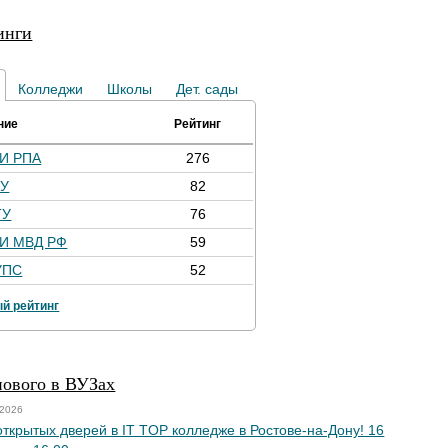
инги
Колледжи
Школы
Дет. сады
ние
Рейтинг
И РПА
276
У
82
ТУ
76
И МВД РФ
59
УПС
52
й рейтинг
нового в ВУЗах
 2026
открытых дверей в IT TOP колледже в Ростове-на-Дону! 16