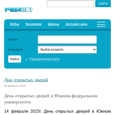
ВУЗы
Колледжи
Школы
Детские сады
Детские лагеря
Курсы
Найти
Добавить уч. заведение
Предложить новость
в разделе
Рейтинги
Расширенный поиск
ЕГЭ
Семинары
Дни открытых дверей
Образовательный кредит
09 февраля 2015
День открытых дверей в Южном федеральном
Актуальные статьи
университете
14 февраля 2015г. День открытых дверей в Южном